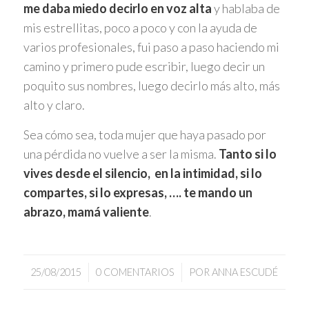
me daba miedo decirlo en voz alta
y hablaba de
mis estrellitas, poco a poco y con la ayuda de
varios profesionales, fui paso a paso haciendo mi
camino y primero pude escribir, luego decir un
poquito sus nombres, luego decirlo más alto, más
alto y claro.
Sea cómo sea, toda mujer que haya pasado por
una pérdida no vuelve a ser la misma.
Tanto si lo
vives desde el silencio, en la intimidad, si lo
compartes, si lo expresas, …. te mando un
abrazo, mamá valiente
.
/
/
25/08/2015
0 COMENTARIOS
POR
ANNA ESCUDÉ