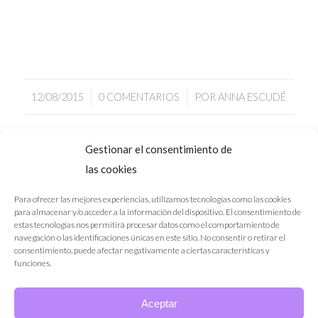
/
/
12/08/2015
0 COMENTARIOS
POR
ANNA ESCUDÉ
Gestionar el consentimiento de
1
2
3
Página 3 de 3
las cookies
Para ofrecer las mejores experiencias, utilizamos tecnologías como las cookies
para almacenar y/o acceder a la información del dispositivo. El consentimiento de
estas tecnologías nos permitirá procesar datos como el comportamiento de
navegación o las identificaciones únicas en este sitio. No consentir o retirar el
consentimiento, puede afectar negativamente a ciertas características y
funciones.
·
·
Nota Legal
Política de Privacidad
Política de Cookies
Aceptar