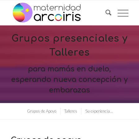
Grupos presenciales y
Talleres
para mamás en duelo,
esperando nueva concepción y
embarazas
Grupos de Apoyo
Talleres
Su experiencia...