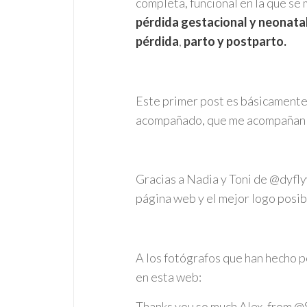
completa, funcional en la que se
pérdida gestacional y neonata
pérdida
,
parto y postparto.
Este primer post es básicament
acompañado, que me acompañan 
Gracias a Nadia y Toni de @dyfly
página web y el mejor logo posib
A los fotógrafos que han hecho p
en esta web:
Thanks you so much Alex, from @