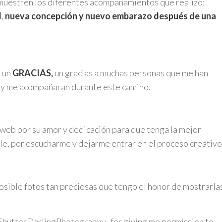
 muestren los diferentes acompañamientos que realizo:
l
,
nueva concepción y nuevo embarazo después de una
e un
GRACIAS,
un gracias a muchas personas que me han
y me acompañaran durante este camino.
web por su amor y dedicación para que tenga la mejor
le, por escucharme y dejarme entrar en el proceso creativo
osible fotos tan preciosas que tengo el honor de mostrarla
ShutterDarlingPhotography, for giving me permission to