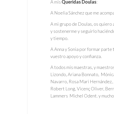
A mis
Queridas Doulas
:
A Noelia Sánchez que me acompañ
A mi grupo de Doulas, os quiero
y sostenerme y seguirlo haciéndo
y tiempo.
A Anna y Sonia por formar parte t
vuestro apoyo y confianza.
A todos mis maestras, y maestr
Lizondo, Ariana Bonnato, Mónica 
Navarro, Rosa Mari Hernández, J
Robert Long, Vicenç Oliver, Bern
Lammers Michel Odent. y muchos