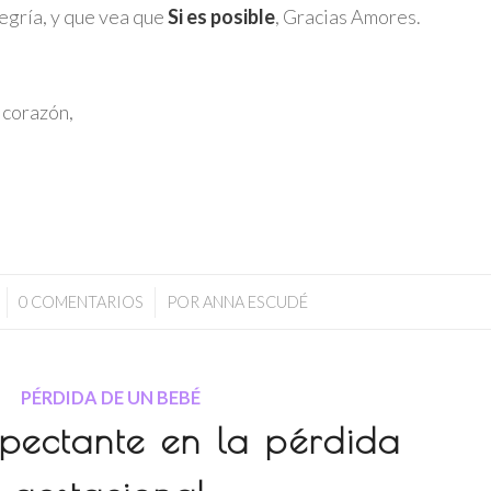
legría, y que vea que
Si es posible
, Gracias Amores.
 corazón,
/
0 COMENTARIOS
POR
ANNA ESCUDÉ
PÉRDIDA DE UN BEBÉ
pectante en la pérdida