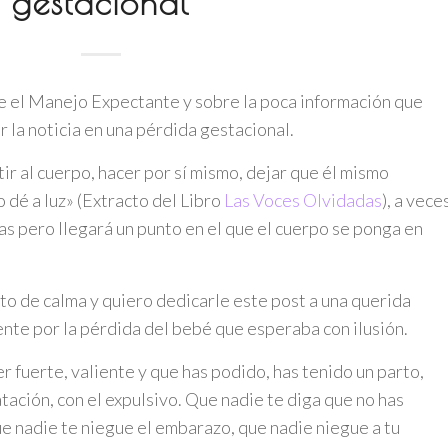
gestacional
e el Manejo Expectante y sobre la poca información que
 la noticia en una pérdida gestacional.
r al cuerpo, hacer por sí mismo, dejar que él mismo
 dé a luz» (Extracto del Libro
Las Voces Olvidadas
), a vece
s pero llegará un punto en el que el cuerpo se ponga en
 de calma y quiero dedicarle este post a una querida
nte por la pérdida del bebé que esperaba con ilusión.
 fuerte, valiente y que has podido, has tenido un parto,
atación, con el expulsivo. Que nadie te diga que no has
ue nadie te niegue el embarazo, que nadie niegue a tu