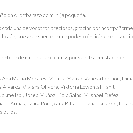
o en el embarazo de mi hija pequeña.
 a cada una de vosotras preciosas, gracias por acompañarme
lo aún, que gran suerte la mía poder coincidir en el espaci
ambién de mi tribu de cicatriz, por vuestra amistad, por
os Ana Maria Morales, Mónica Manso, Vanesa Ibernón, Imm
Alvarez, Viviana Olivera, Viktoria Lowental, Tanit
aume Isal, Josep Muñoz, Lidia Salas, M Isabel Defez,
ado Armas, Laura Pont, Anik Billard, Juana Gallardo, Lilian
 otros.