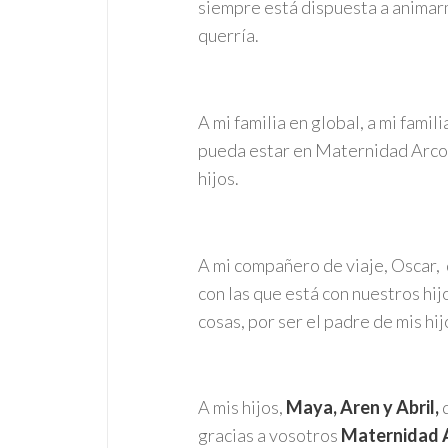
siempre está dispuesta a animar
querría.
A mi familia en global, a mi fami
pueda estar en Maternidad Arcoir
hijos.
A mi compañero de viaje, Oscar, 
con las que está con nuestros hi
cosas, por ser el padre de mis hi
A mis hijos,
Maya, Aren y Abril,
q
gracias a vosotros
Maternidad A