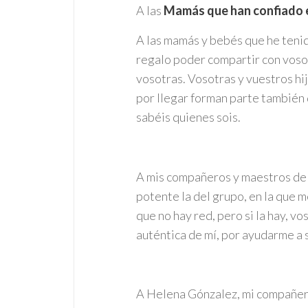
A las
Mamás que han confiado 
A las mamás y bebés que he tenid
regalo poder compartir con vosot
vosotras. Vosotras y vuestros hij
por llegar forman parte también 
sabéis quienes sois.
A mis compañeros y maestros de T
potente la del grupo, en la que 
que no hay red, pero si la hay, v
auténtica de mí, por ayudarme a s
A Helena Gónzalez, mi compañera