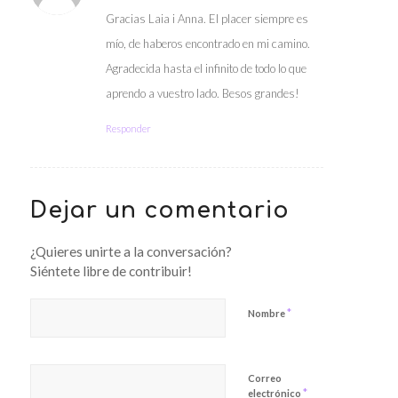
Gracias Laia i Anna. El placer siempre es
mío, de haberos encontrado en mi camino.
Agradecida hasta el infinito de todo lo que
aprendo a vuestro lado. Besos grandes!
Responder
Dejar un comentario
¿Quieres unirte a la conversación?
Siéntete libre de contribuir!
*
Nombre
Correo
*
electrónico