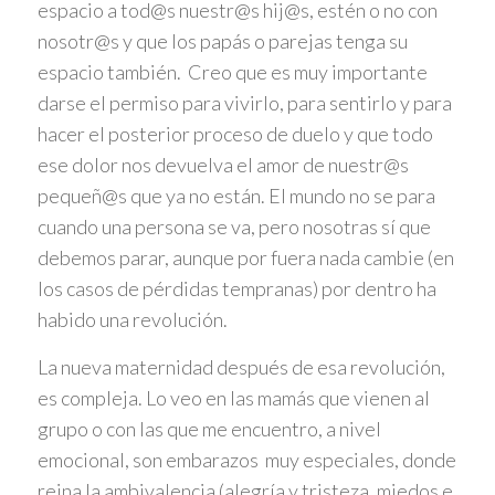
espacio a tod@s nuestr@s hij@s, estén o no con
nosotr@s y que los papás o parejas tenga su
espacio también. Creo que es muy importante
darse el permiso para vivirlo, para sentirlo y para
hacer el posterior proceso de duelo y que todo
ese dolor nos devuelva el amor de nuestr@s
pequeñ@s que ya no están. El mundo no se para
cuando una persona se va, pero nosotras sí que
debemos parar, aunque por fuera nada cambie (en
los casos de pérdidas tempranas) por dentro ha
habido una revolución.
La nueva maternidad después de esa revolución,
es compleja. Lo veo en las mamás que vienen al
grupo o con las que me encuentro, a nivel
emocional, son embarazos muy especiales, donde
reina la ambivalencia (alegría y tristeza, miedos e