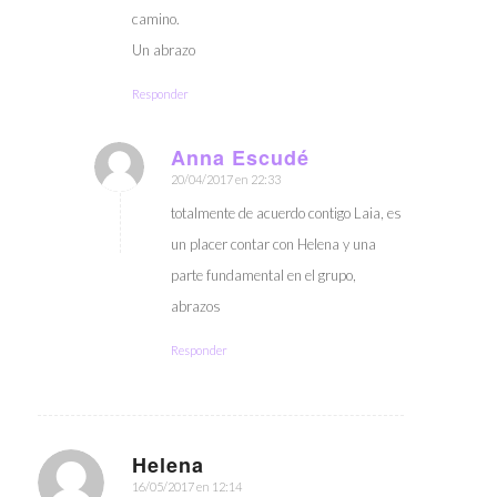
camino.
Un abrazo
Responder
Anna Escudé
20/04/2017 en 22:33
Dice:
totalmente de acuerdo contigo Laia, es
un placer contar con Helena y una
parte fundamental en el grupo,
abrazos
Responder
Helena
16/05/2017 en 12:14
Dice: