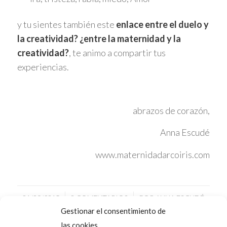
y tu sientes también este
enlace entre el duelo y
la creatividad? ¿entre la maternidad y la
creatividad?
, te animo a compartir tus
experiencias.
abrazos de corazón,
Anna Escudé
www.maternidadarcoiris.com
/
/
01/09/2015
0 COMENTARIOS
POR
ANNA ESCUDÉ
Gestionar el consentimiento de
las cookies