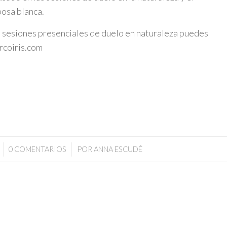
posa blanca.
s sesiones presenciales de duelo en naturaleza puedes
coiris.co
m
/
0 COMENTARIOS
POR
ANNA ESCUDÉ