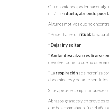
Os recomiendo poder hacer alguna
estáis en
duelo, abriendo puer
Algunos motivos que he encontr
* Poder hacer un
ritual:
la natura
*
Dejar ir y soltar
*
Andar descalza o estirarse en 
devolver aquello que no querem
* La
respiración
se sincroniza co
abdominales y dejarse sentir los 
Si te apetece compartir puedes d
Abrazos grandes y en breve os e
que he acompañado, fue el año pa