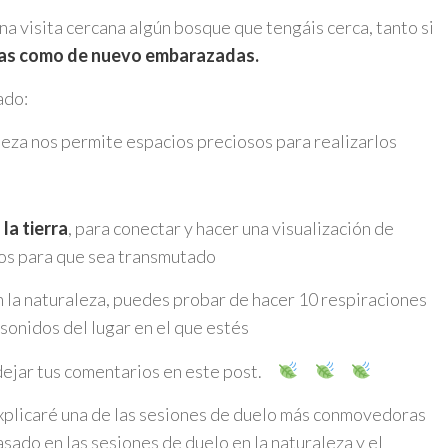
 visita cercana algún bosque que tengáis cerca, tanto si
tas como de nuevo embarazadas.
ado:
leza nos permite espacios preciosos para realizarlos
la tierra
, para conectar y hacer una visualización de
os para que sea transmutado
n la naturaleza, puedes probar de hacer 10 respiraciones
sonidos del lugar en el que estés
ejar tus comentarios en este post.
xplicaré una de las sesiones de duelo más conmovedoras
sado en las sesiones de duelo en la naturaleza y el