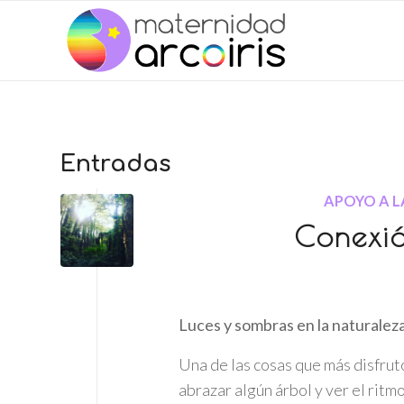
Entradas
APOYO A 
Conexió
Luces y sombras en la naturalez
Una de las cosas que más disfruto
abrazar algún árbol y ver el rit