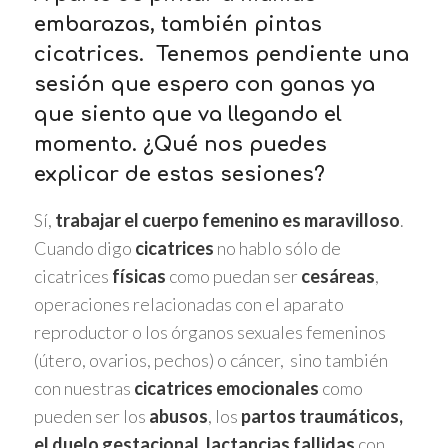
embarazas, también pintas
cicatrices. Tenemos pendiente una
sesión que espero con ganas ya
que siento que va llegando el
momento. ¿Qué nos puedes
explicar de estas sesiones?
Sí,
trabajar el cuerpo femenino es maravilloso
.
Cuando digo
cicatrices
no hablo sólo de
cicatrices
físicas
como puedan ser
cesáreas
,
operaciones relacionadas con el aparato
reproductor o los órganos sexuales femeninos
(útero, ovarios, pechos) o cáncer, sino también
con nuestras
cicatrices emocionales
como
pueden ser los
abusos
, los
partos traumáticos,
el duelo gestacional, lactancias fallidas
con