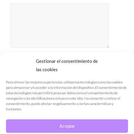
He leído y
acepto la
Política de
*
privacidad
Gestionar el consentimiento de
las cookies
Para ofrecer las mejores experiencias, utilizamos tecnologías como las cookies
para almacenar y/o acceder a la información del dispositivo. El consentimiento de
estas tecnologías nos permitirá procesar datos como el comportamiento de
navegación o las identificaciones únicas en este sitio. No consentir o retirar el
consentimiento, puede afectar negativamente a ciertas características y
funciones.
·
·
Nota Legal
Política de Privacidad
Política de Cookies
Aceptar